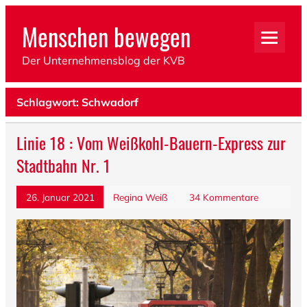
Menschen bewegen
Der Unternehmensblog der KVB
Schlagwort: Schwadorf
Linie 18 : Vom Weißkohl-Bauern-Express zur
Stadtbahn Nr. 1
26. Januar 2021
Regina Weiß
34 Kommentare