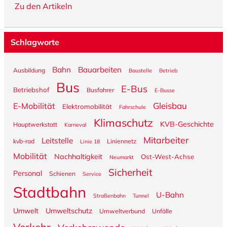
Zu den Artikeln
Schlagworte
Bahn
Bauarbeiten
Ausbildung
Baustelle
Betrieb
Bus
E-Bus
Betriebshof
Busfahrer
E-Busse
Gleisbau
E-Mobilität
Elektromobilität
Fahrschule
Klimaschutz
KVB-Geschichte
Hauptwerkstatt
Karneval
Mitarbeiter
Leitstelle
kvb-rad
Liniennetz
Linie 18
Mobilität
Nachhaltigkeit
Ost-West-Achse
Neumarkt
Sicherheit
Personal
Schienen
Service
Stadtbahn
U-Bahn
Straßenbahn
Tunnel
Umwelt
Umweltschutz
Umweltverbund
Unfälle
Verkehr