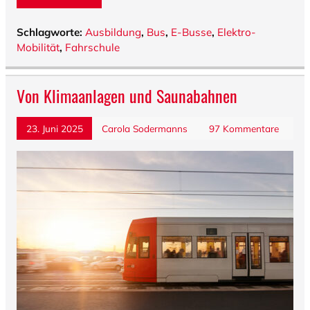
Schlagworte:
Ausbildung
,
Bus
,
E-Busse
,
Elektro-
Mobilität
,
Fahrschule
Von Klimaanlagen und Saunabahnen
23. Juni 2025
Carola Sodermanns
97 Kommentare