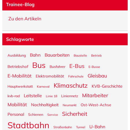
Trainee-Blog
Zu den Artikeln
Schlagworte
Bahn
Bauarbeiten
Ausbildung
Baustelle
Betrieb
Bus
E-Bus
Betriebshof
Busfahrer
E-Busse
Gleisbau
E-Mobilität
Elektromobilität
Fahrschule
Klimaschutz
KVB-Geschichte
Hauptwerkstatt
Karneval
Mitarbeiter
Leitstelle
kvb-rad
Liniennetz
Linie 18
Mobilität
Nachhaltigkeit
Ost-West-Achse
Neumarkt
Sicherheit
Personal
Schienen
Service
Stadtbahn
U-Bahn
Straßenbahn
Tunnel