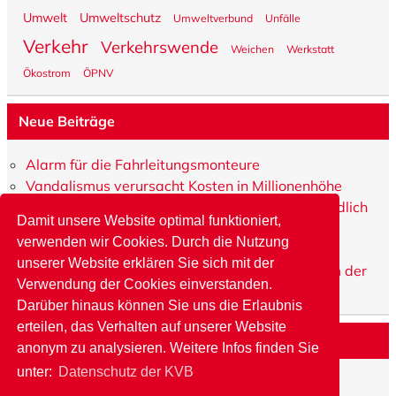
Umwelt
Umweltschutz
Umweltverbund
Unfälle
Verkehr
Verkehrswende
Weichen
Werkstatt
Ökostrom
ÖPNV
Neue Beiträge
Alarm für die Fahrleitungsmonteure
Vandalismus verursacht Kosten in Millionenhöhe
Ob München oder Marsdorf – Hauptsache freundlich
Damit unsere Website optimal funktioniert,
bleiben
verwenden wir Cookies.
Durch die Nutzung
P&R wird auf neue Ebene gehoben
unserer Website erklären Sie sich mit der
Die Verkehrsmeister – das schnelle Eingreifteam der
Verwendung der Cookies einverstanden.
KVB
Darüber hinaus können Sie uns die Erlaubnis
erteilen, das Verhalten auf unserer Website
Archive
anonym zu analysieren. Weitere Infos finden Sie
unter:
Datenschutz der KVB
Archive