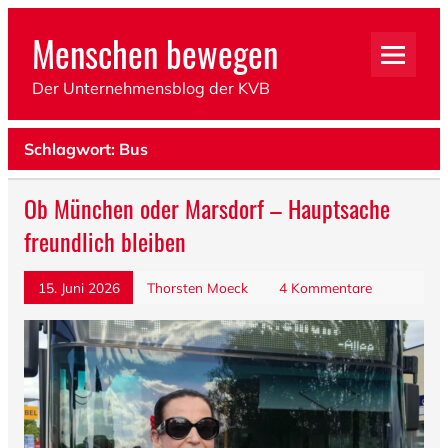
Menschen bewegen
Der Unternehmensblog der KVB
Schlagwort: Bus
Ob München oder Marsdorf – Hauptsache
freundlich bleiben
15. Juni 2026
Thorsten Moeck
4 Kommentare