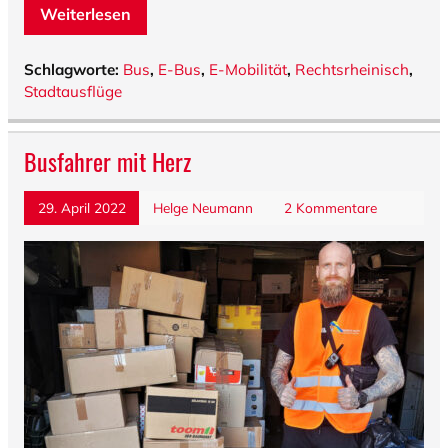
Weiterlesen
Schlagworte:
Bus
,
E-Bus
,
E-Mobilität
,
Rechtsrheinisch
,
Stadtausflüge
Busfahrer mit Herz
29. April 2022
Helge Neumann
2 Kommentare