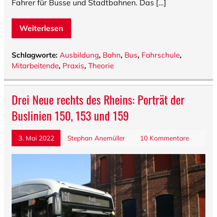
Fahrer für Busse und Stadtbahnen. Das […]
Weiterlesen
Schlagworte:
Ausbildung
,
Bahn
,
Bus
,
Fahrschule
,
Mitarbeitende
,
Praxis
,
Theorie
Drei Neue rechts des Rheins: Porträt der
Buslinien 150, 153 und 159
3. Mai 2022
Stephan Anemüller
10 Kommentare