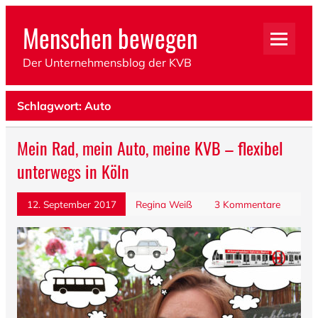
Menschen bewegen
Der Unternehmensblog der KVB
Schlagwort: Auto
Mein Rad, mein Auto, meine KVB – flexibel
unterwegs in Köln
12. September 2017
Regina Weiß
3 Kommentare