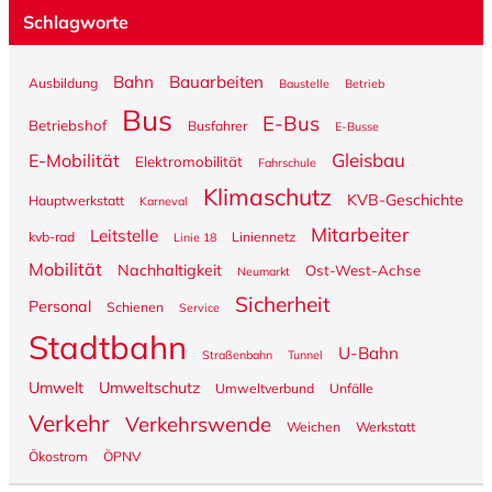
Schlagworte
Bahn
Bauarbeiten
Ausbildung
Baustelle
Betrieb
Bus
E-Bus
Betriebshof
Busfahrer
E-Busse
Gleisbau
E-Mobilität
Elektromobilität
Fahrschule
Klimaschutz
KVB-Geschichte
Hauptwerkstatt
Karneval
Mitarbeiter
Leitstelle
kvb-rad
Liniennetz
Linie 18
Mobilität
Nachhaltigkeit
Ost-West-Achse
Neumarkt
Sicherheit
Personal
Schienen
Service
Stadtbahn
U-Bahn
Straßenbahn
Tunnel
Umwelt
Umweltschutz
Umweltverbund
Unfälle
Verkehr
Verkehrswende
Weichen
Werkstatt
Ökostrom
ÖPNV