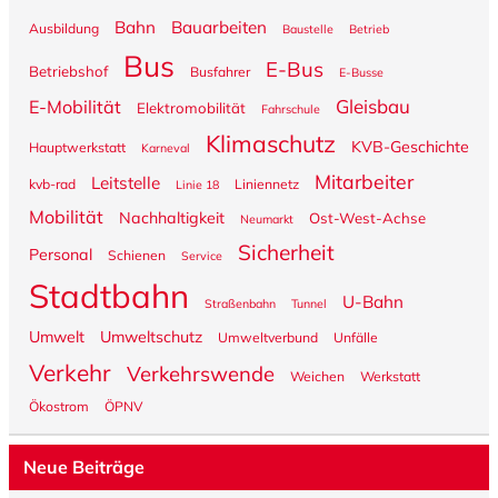
Bahn
Bauarbeiten
Ausbildung
Baustelle
Betrieb
Bus
E-Bus
Betriebshof
Busfahrer
E-Busse
Gleisbau
E-Mobilität
Elektromobilität
Fahrschule
Klimaschutz
KVB-Geschichte
Hauptwerkstatt
Karneval
Mitarbeiter
Leitstelle
kvb-rad
Liniennetz
Linie 18
Mobilität
Nachhaltigkeit
Ost-West-Achse
Neumarkt
Sicherheit
Personal
Schienen
Service
Stadtbahn
U-Bahn
Straßenbahn
Tunnel
Umwelt
Umweltschutz
Umweltverbund
Unfälle
Verkehr
Verkehrswende
Weichen
Werkstatt
Ökostrom
ÖPNV
Neue Beiträge