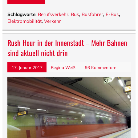
Schlagworte:
Berufsverkehr
,
Bus
,
Busfahrer
,
E-Bus
,
Elektromobilität
,
Verkehr
Rush Hour in der Innenstadt – Mehr Bahnen
sind aktuell nicht drin
17. Januar 2017
Regina Weiß
93 Kommentare