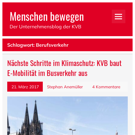
Menschen bewegen
Der Unternehmensblog der KVB
Schlagwort: Berufsverkehr
Nächste Schritte im Klimaschutz: KVB baut
E-Mobilität im Busverkehr aus
21. März 2017
Stephan Anemüller
4 Kommentare