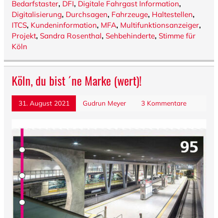
Bedarfstaster
,
DFI
,
Digitale Fahrgast Information
,
Digitalisierung
,
Durchsagen
,
Fahrzeuge
,
Haltestellen
,
ITCS
,
Kundeninformation
,
MFA
,
Multifunktionsanzeiger
,
Projekt
,
Sandra Rosenthal
,
Sehbehinderte
,
Stimme für
Köln
Köln, du bist ´ne Marke (wert)!
31. August 2021
Gudrun Meyer
3 Kommentare