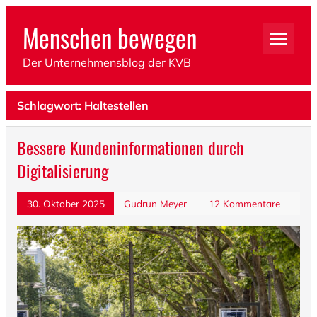
Menschen bewegen
Der Unternehmensblog der KVB
Schlagwort: Haltestellen
Bessere Kundeninformationen durch
Digitalisierung
30. Oktober 2025
Gudrun Meyer
12 Kommentare