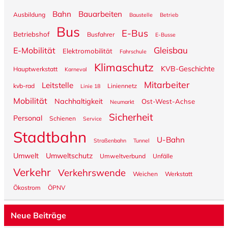
Bahn
Bauarbeiten
Ausbildung
Baustelle
Betrieb
Bus
E-Bus
Betriebshof
Busfahrer
E-Busse
Gleisbau
E-Mobilität
Elektromobilität
Fahrschule
Klimaschutz
KVB-Geschichte
Hauptwerkstatt
Karneval
Mitarbeiter
Leitstelle
kvb-rad
Liniennetz
Linie 18
Mobilität
Nachhaltigkeit
Ost-West-Achse
Neumarkt
Sicherheit
Personal
Schienen
Service
Stadtbahn
U-Bahn
Straßenbahn
Tunnel
Umwelt
Umweltschutz
Umweltverbund
Unfälle
Verkehr
Verkehrswende
Weichen
Werkstatt
Ökostrom
ÖPNV
Neue Beiträge