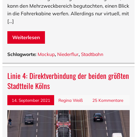
kann den Mehrzweckbereich begutachten, einen Blick
in die Fahrerkabine werfen. Allerdings nur virtuell, mit
[…]
Weiterlesen
Schlagworte:
Mockup
,
Niederflur
,
Stadtbahn
Linie 4: Direktverbindung der beiden größten
Stadtteile Kölns
14. September 2021
Regina Weiß
25 Kommentare