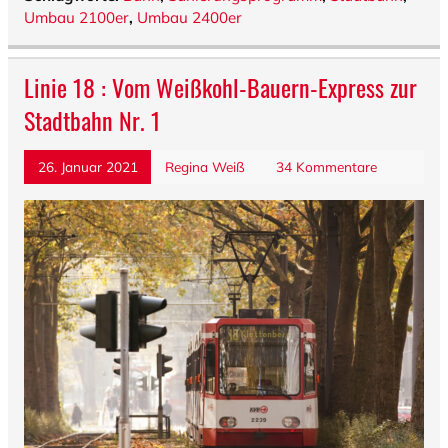
Umbau 2100er
,
Umbau 2400er
Linie 18 : Vom Weißkohl-Bauern-Express zur
Stadtbahn Nr. 1
26. Januar 2021
Regina Weiß
34 Kommentare