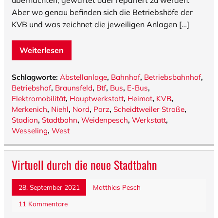
übernachten, gewartet oder repariert zu werden.
Aber wo genau befinden sich die Betriebshöfe der
KVB und was zeichnet die jeweiligen Anlagen […]
Weiterlesen
Schlagworte:
Abstellanlage
,
Bahnhof
,
Betriebsbahnhof
,
Betriebshof
,
Braunsfeld
,
Btf
,
Bus
,
E-Bus
,
Elektromobilität
,
Hauptwerkstatt
,
Heimat
,
KVB
,
Merkenich
,
Niehl
,
Nord
,
Porz
,
Scheidtweiler Straße
,
Stadion
,
Stadtbahn
,
Weidenpesch
,
Werkstatt
,
Wesseling
,
West
Virtuell durch die neue Stadtbahn
28. September 2021
Matthias Pesch
11 Kommentare