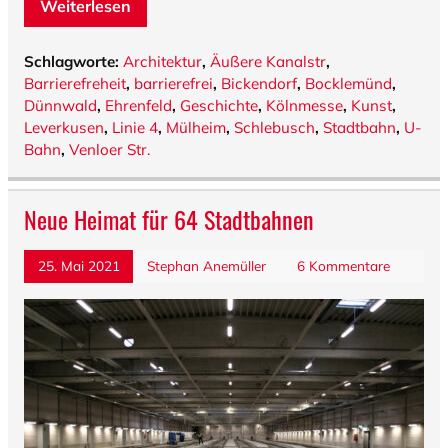
Weiterlesen
Schlagworte:
Architektur
,
Äußere Kanalstr
,
Barrierefreheit
,
barrierefrei
,
Bickendorf
,
Bocklemünd
,
Dünnwald
,
Ehrenfeld
,
Geschichte
,
Kölnmesse
,
Kunst
,
Leverkusen
,
Linie 4
,
Mülheim
,
Schlebusch
,
Stadtbahn
,
U-
Bahn
,
Venloer Str.
Neue Heimat für 64 Stadtbahnen
25. Mai 2021
Stephan Anemüller
6 Kommentare