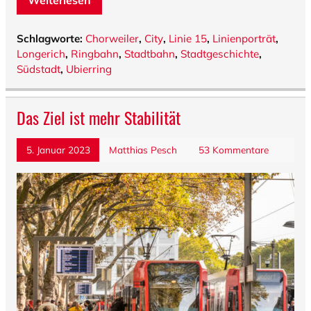
Weiterlesen
Schlagworte:
Chorweiler
,
City
,
Linie 15
,
Linienporträt
,
Longerich
,
Ringbahn
,
Stadtbahn
,
Stadtgeschichte
,
Südstadt
,
Ubierring
Das Ziel ist mehr Stabilität
5. Januar 2023
Matthias Pesch
53 Kommentare