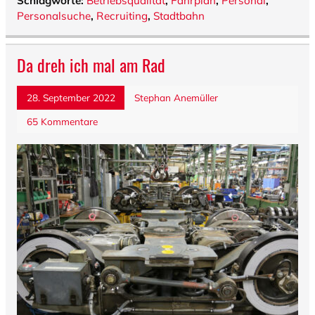
Schlagworte:
Betriebsqualität
,
Fahrplan
,
Personal
,
Personalsuche
,
Recruiting
,
Stadtbahn
Da dreh ich mal am Rad
28. September 2022
Stephan Anemüller
65 Kommentare