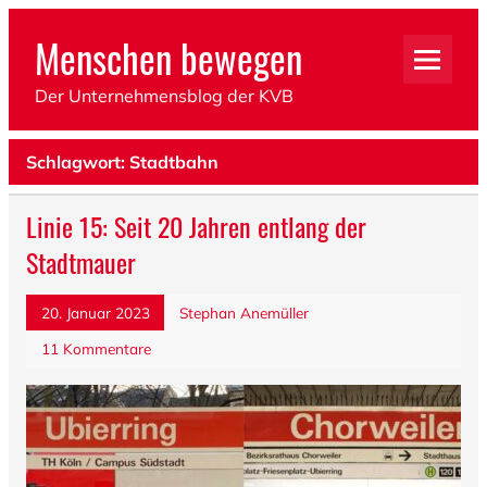
Menschen bewegen
Der Unternehmensblog der KVB
Schlagwort: Stadtbahn
Linie 15: Seit 20 Jahren entlang der
Stadtmauer
20. Januar 2023
Stephan Anemüller
11 Kommentare