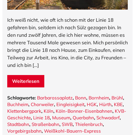
Ich weiß nicht, wie oft ich schon mit der Linie 18
gefahren bin, seitdem ich nach Sülz gezogen bin. In
den rund zwölf Jahren, die ich hier wohne, müssen es
mehrere Tausend Male gewesen sein. Mich persönlich
bringt die Linie 18 nach Hause, zum Einkaufen, einen
Teilweg zur Arbeit, ins Kino, in die City, zu Freunden –
und ich bin […]
Weiterlesen
Schlagworte:
Barbarossaplatz
,
Bonn
,
Bornheim
,
Brühl
,
Buchheim
,
Chorweiler
,
Eingleisigkeit
,
HGK
,
Hürth
,
KBE
,
Klettenbergpark
,
Köln
,
Köln-Bonner-Eisenbahnen
,
KVB-
Geschichte
,
Linie 18
,
Museum
,
Querbahn
,
Schwadorf
,
Stadtbahn
,
Straßenbahn
,
SWB
,
Thielenbruch
,
Vorgebirgsbahn
,
Weißkohl-Bauern-Express