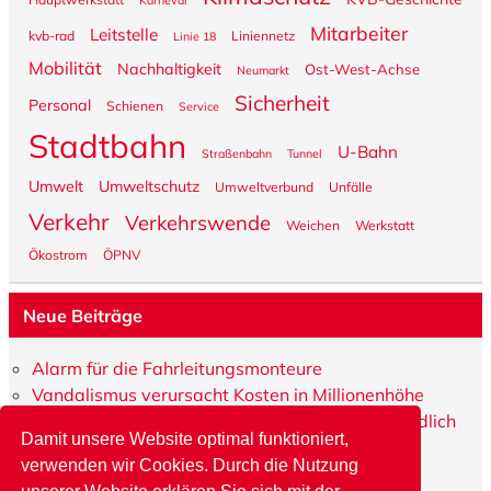
Karneval
Mitarbeiter
Leitstelle
kvb-rad
Liniennetz
Linie 18
Mobilität
Nachhaltigkeit
Ost-West-Achse
Neumarkt
Sicherheit
Personal
Schienen
Service
Stadtbahn
U-Bahn
Straßenbahn
Tunnel
Umwelt
Umweltschutz
Umweltverbund
Unfälle
Verkehr
Verkehrswende
Weichen
Werkstatt
Ökostrom
ÖPNV
Neue Beiträge
Alarm für die Fahrleitungsmonteure
Vandalismus verursacht Kosten in Millionenhöhe
Ob München oder Marsdorf – Hauptsache freundlich
Damit unsere Website optimal funktioniert,
bleiben
verwenden wir Cookies.
Durch die Nutzung
P&R wird auf neue Ebene gehoben